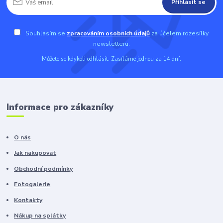
Přihlásit se
Souhlasím se
zpracováním osobních údajů
za účelem rozesílky
newsletteru.
Můžete se kdykoli odhlásit. Zasíláme jednou za 14 dní.
Informace pro zákazníky
O nás
Jak nakupovat
Obchodní podmínky
Fotogalerie
Kontakty
Nákup na splátky