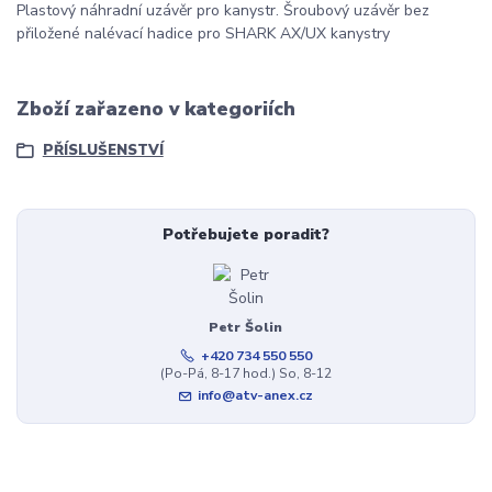
Plastový náhradní uzávěr pro kanystr. Šroubový uzávěr bez
přiložené nalévací hadice pro SHARK AX/UX kanystry
Zboží zařazeno v kategoriích
PŘÍSLUŠENSTVÍ
Potřebujete poradit?
Petr Šolin
+420 734 550 550
(Po-Pá, 8-17 hod.) So, 8-12
info@atv-anex.cz