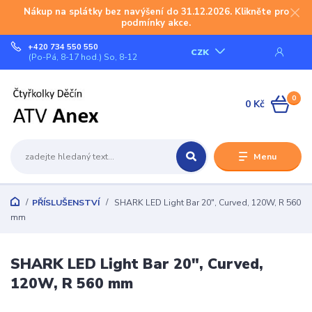
Nákup na splátky bez navýšení do 31.12.2026. Klikněte pro
podmínky akce.
+420 734 550 550
CZK
(Po-Pá, 8-17 hod.) So, 8-12
0
0 Kč
Menu
PŘÍSLUŠENSTVÍ
SHARK LED Light Bar 20", Curved, 120W, R 560
mm
SHARK LED Light Bar 20", Curved,
120W, R 560 mm