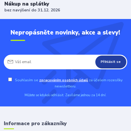
Nákup na splátky
bez navýšení do 31.12. 2026
Nepropásněte novinky, akce a slevy!
Přihlásit se
Souhlasím se
zpracováním osobních údajů
za účelem rozesílky
newsletteru.
Můžete se kdykoli odhlásit. Zasíláme jednou za 14 dní.
Informace pro zákazníky