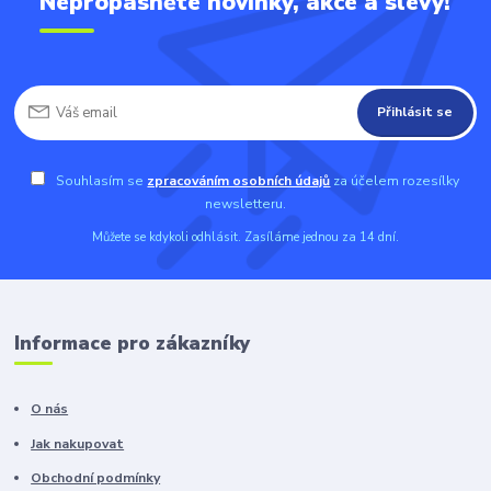
Nepropásněte novinky, akce a slevy!
Přihlásit se
Souhlasím se
zpracováním osobních údajů
za účelem rozesílky
newsletteru.
Můžete se kdykoli odhlásit. Zasíláme jednou za 14 dní.
Informace pro zákazníky
O nás
Jak nakupovat
Obchodní podmínky