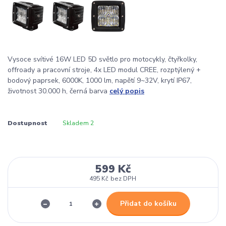
Vysoce svítivé 16W LED 5D světlo pro motocykly, čtyřkolky,
offroady a pracovní stroje, 4x LED modul CREE, rozptýlený +
bodový paprsek, 6000K, 1000 lm, napětí 9~32V, krytí IP67,
životnost 30.000 h, černá barva
celý popis
Dostupnost
Skladem 2
599 Kč
495 Kč
bez DPH
Přidat do košíku