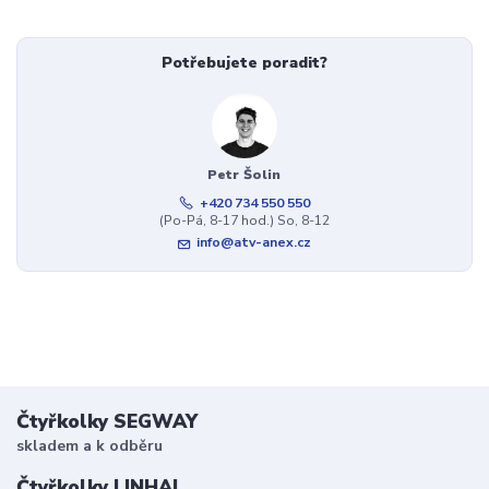
Potřebujete poradit?
Petr Šolin
+420 734 550 550
(Po-Pá, 8-17 hod.) So, 8-12
info@atv-anex.cz
Čtyřkolky SEGWAY
skladem a k odběru
Čtyřkolky LINHAI