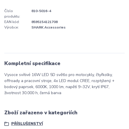
Číslo
810-5016-4
produktu:
EAN kód:
8595154121708
Výrobce:
SHARK Accessories
Kompletní specifikace
Vysoce svítivé 16W LED 5D světlo pro motocykly, čtyřkolky,
offroady a pracovní stroje, 4x LED modul CREE, rozptýlený +
bodový paprsek, 6000K, 1000 lm, napětí 9~32V, krytí IP67,
životnost 30.000 h, černá barva
Zboží zařazeno v kategoriích
PŘÍSLUŠENSTVÍ