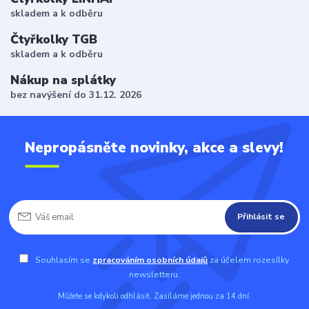
skladem a k odběru
Čtyřkolky TGB
skladem a k odběru
Nákup na splátky
bez navýšení do 31.12. 2026
Nepropásněte novinky, akce a slevy!
Přihlásit se
Souhlasím se
zpracováním osobních údajů
za účelem rozesílky
newsletteru.
Můžete se kdykoli odhlásit. Zasíláme jednou za 14 dní.