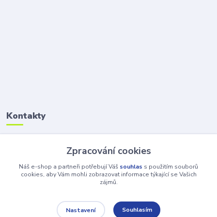
Kontakty
Petr Šolin
Zpracování cookies
+420 734 550 550
(Po-Pá, 8-17 hod.) So, 8-12
Náš e-shop a partneři potřebují Váš
souhlas
s použitím souborů
cookies, aby Vám mohli zobrazovat informace týkající se Vašich
zájmů.
info@atv-anex.cz
Souhlasím
Nastavení