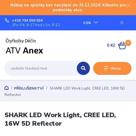
Nákup na splátky bez navýšení do 31.12.2026. Klikněte pro
podmínky akce.
+420 734 550 550
CZK
(Po-Pá, 8-17 hod.) So, 8-12
0
0 Kč
Menu
PŘÍSLUŠENSTVÍ
SHARK LED Work Light, CREE LED, 16W 5D
Reflector
SHARK LED Work Light, CREE LED,
16W 5D Reflector