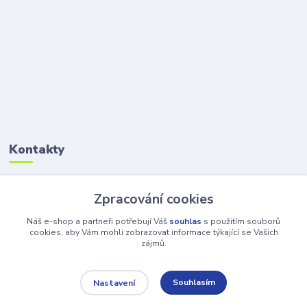
Kontakty
Petr Šolin
Zpracování cookies
+420 734 550 550
(Po-Pá, 8-17 hod.) So, 8-12
Náš e-shop a partneři potřebují Váš
souhlas
s použitím souborů
cookies, aby Vám mohli zobrazovat informace týkající se Vašich
zájmů.
info@atv-anex.cz
Souhlasím
Nastavení