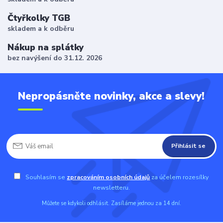
Čtyřkolky TGB
skladem a k odběru
Nákup na splátky
bez navýšení do 31.12. 2026
Nepropásněte novinky, akce a slevy!
Přihlásit se
Souhlasím se
zpracováním osobních údajů
za účelem rozesílky
newsletteru.
Můžete se kdykoli odhlásit. Zasíláme jednou za 14 dní.