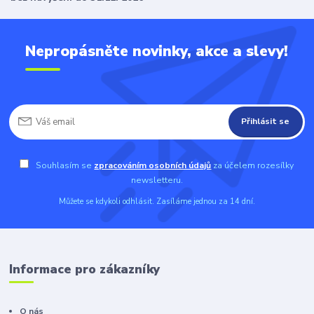
Nepropásněte novinky, akce a slevy!
Přihlásit se
Souhlasím se
zpracováním osobních údajů
za účelem rozesílky
newsletteru.
Můžete se kdykoli odhlásit. Zasíláme jednou za 14 dní.
Informace pro zákazníky
O nás