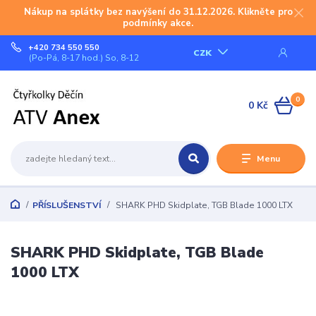
Nákup na splátky bez navýšení do 31.12.2026. Klikněte pro
podmínky akce.
+420 734 550 550
CZK
(Po-Pá, 8-17 hod.) So, 8-12
0
0 Kč
Menu
PŘÍSLUŠENSTVÍ
SHARK PHD Skidplate, TGB Blade 1000 LTX
SHARK PHD Skidplate, TGB Blade
1000 LTX