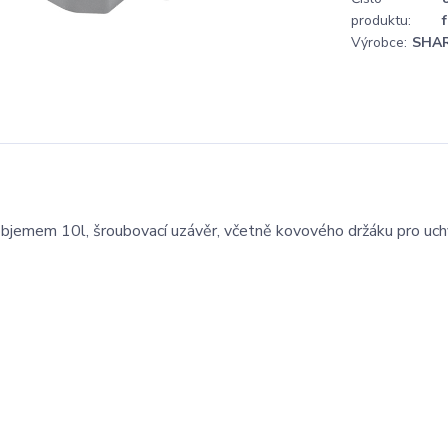
produktu:
Výrobce:
SHAR
jemem 10l, šroubovací uzávěr, včetně kovového držáku pro uch