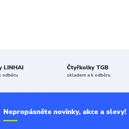
y LINHAI
Čtyřkolky TGB
k odběru
skladem a k odběru
Nepropásněte novinky, akce a slevy!