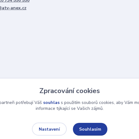
0 734 550 550
@atv-anex.cz
Zpracování cookies
artneři potřebují Váš
souhlas
s použitím souborů cookies, aby Vám mo
informace týkající se Vašich zájmů.
Souhlasím
Nastavení