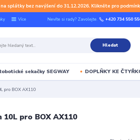
na splátky bez navýšení do 31.12.2026. Klikněte pro podmínk
nky
Nevíte si rady? Zavolejte.
+420 734 550 55
Více
Hledat
Robotické sekačky SEGWAY
DOPLŇKY KE ČTYŘ
0L pro BOX AX110
n 10L pro BOX AX110