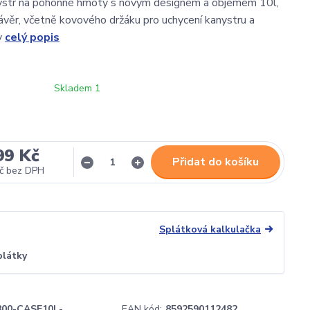
ystr na pohonné hmoty s novým designem a objemem 10l,
ávěr, včetně kovového držáku pro uchycení kanystru a
y
celý popis
Skladem 1
99 Kč
Přidat do košíku
č
bez DPH
Splátková kalkulačka
plátky
800-CASE10L-
EAN kód:
8592590112482