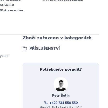
forAX110
K Accessories
Zboží zařazeno v kategoriích
PŘÍSLUŠENSTVÍ
ycení
Potřebujete poradit?
Petr Šolin
+420 734 550 550
(Po-Pá, 8-17 hod.) So, 8-12