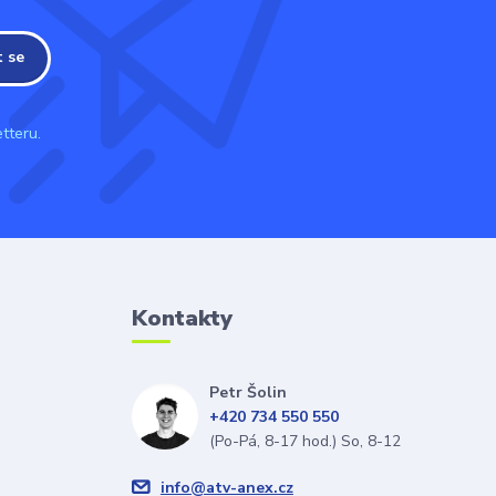
t se
tteru.
Kontakty
Petr Šolin
+420 734 550 550
(Po-Pá, 8-17 hod.) So, 8-12
info@atv-anex.cz