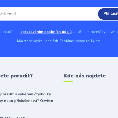
Přihlási
uhlasím se
zpracováním osobních údajů
za účelem rozesílky newsle
Můžete se kdykoli odhlásit. Zasíláme jednou za 14 dní.
ete poradit?
Kde nás najdete
poradit s výběrem čtyřkolky,
y nebo příslušenství? Ozvěte