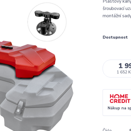
Plastový kan
šroubovací uz
montážní sad
Dostupnost
1 9
1 652 K
Nákup na s
Číslo