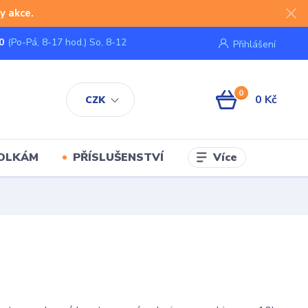
y akce.
0
(Po-Pá, 8-17 hod.) So, 8-12
Přihlášení
0
0 Kč
CZK
Více
KOLKÁM
PŘÍSLUŠENSTVÍ