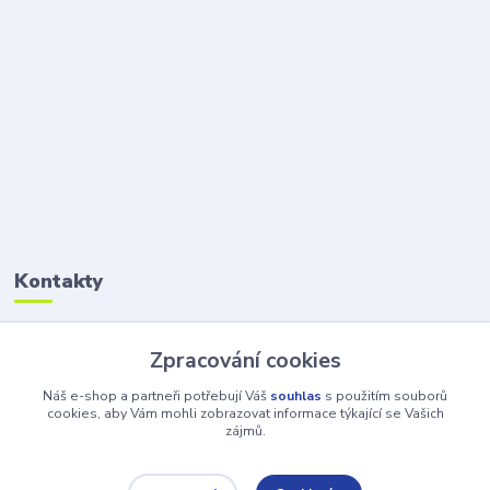
Kontakty
Petr Šolin
Zpracování cookies
+420 734 550 550
(Po-Pá, 8-17 hod.) So, 8-12
Náš e-shop a partneři potřebují Váš
souhlas
s použitím souborů
cookies, aby Vám mohli zobrazovat informace týkající se Vašich
zájmů.
info@atv-anex.cz