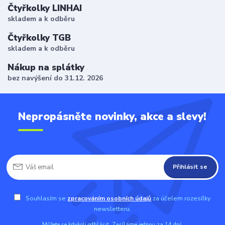
Čtyřkolky LINHAI
skladem a k odběru
Čtyřkolky TGB
skladem a k odběru
Nákup na splátky
bez navýšení do 31.12. 2026
Nepropásněte novinky, akce a slevy!
Přihlásit se
Souhlasím se
zpracováním osobních údajů
za účelem rozesílky
newsletteru.
Můžete se kdykoli odhlásit. Zasíláme jednou za 14 dní.