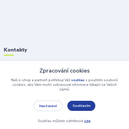
Kontakty
Petr Šolin
Zpracování cookies
+420 734 550 550
(Po-Pá, 8-17 hod.) So, 8-12
Náš e-shop a partneři potřebují Váš
souhlas
s použitím souborů
cookies, aby Vám mohli zobrazovat informace týkající se Vašich
zájmů.
info@atv-anex.cz
Souhlasím
Nastavení
Souhlas můžete odmítnout
zde
.
Vytvořeno na
Eshop-rychle.cz