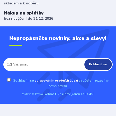
skladem a k odběru
Nákup na splátky
bez navýšení do 31.12. 2026
Nepropásněte novinky, akce a slevy!
Přihlásit se
Souhlasím se
zpracováním osobních údajů
za účelem rozesílky
newsletteru.
Můžete se kdykoli odhlásit. Zasíláme jednou za 14 dní.