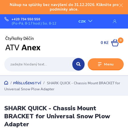
Nákup na splátky bez navýšení do 31.12.2026. Klikněte pro
podmínky akce.
+420 734 550 550
CZK
(Po-Pá, 8-17 hod.) So, 8-12
0
0 Kč
Menu
PŘÍSLUŠENSTVÍ
SHARK QUICK - Chassis Mount BRACKET for
Universal Snow Plow Adapter
SHARK QUICK - Chassis Mount
BRACKET for Universal Snow Plow
Adapter