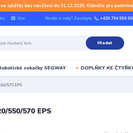
na splátky bez navýšení do 31.12.2026. Klikněte pro podmínk
nky
Nevíte si rady? Zavolejte.
+420 734 550 55
Více
Hledat
Robotické sekačky SEGWAY
DOPLŇKY KE ČTYŘ
550/570 EPS
20/550/570 EPS