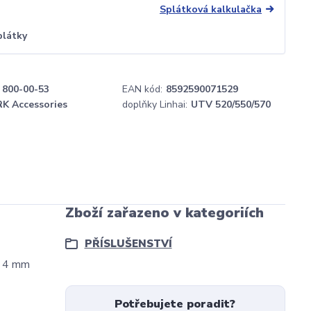
Splátková kalkulačka
plátky
800-00-53
EAN kód:
8592590071529
K Accessories
doplňky Linhai:
UTV 520/550/570
Zboží zařazeno v kategoriích
PŘÍSLUŠENSTVÍ
o 4 mm
Potřebujete poradit?