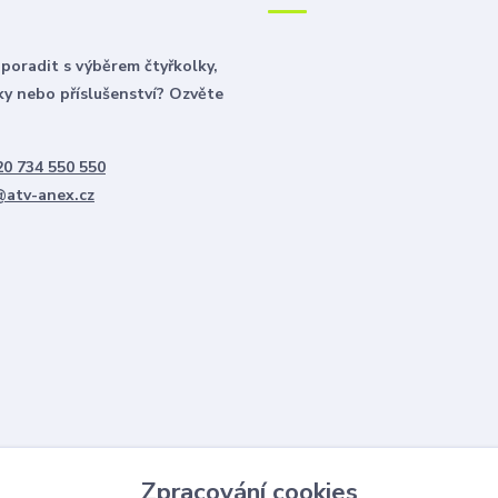
poradit s výběrem čtyřkolky,
y nebo příslušenství? Ozvěte
0 734 550 550
@atv-anex.cz
Zpracování cookies