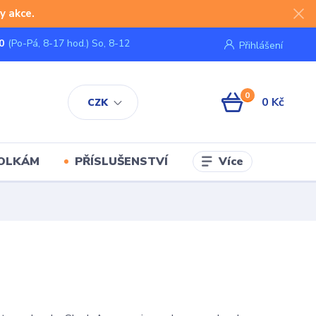
y akce.
0
(Po-Pá, 8-17 hod.) So, 8-12
Přihlášení
0
0 Kč
CZK
Více
KOLKÁM
PŘÍSLUŠENSTVÍ