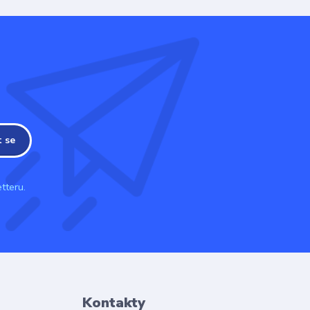
t se
tteru.
Kontakty