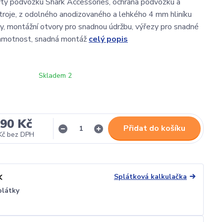
ty podvozku Shark Accessories, ochrana podvozku a
stroje, z odolného anodizovaného a lehkého 4 mm hliníku
ty, montážní otvory pro snadnou údržbu, výřezy pro snadné
á hmotnost, snadná montáž
celý popis
Skladem 2
390 Kč
Přidat do košíku
Kč
bez DPH
Splátková kalkulačka
plátky