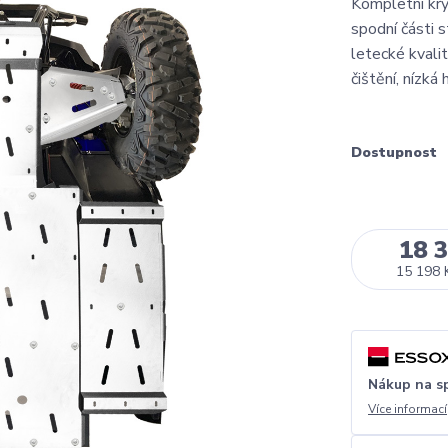
Kompletní kry
spodní části 
letecké kvali
čištění, nízk
Dostupnost
18 
15 198 
Nákup na s
Více informací