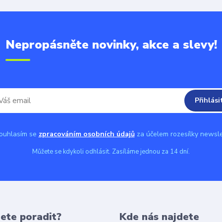
Nepropásněte novinky, akce a slevy!
Přihlási
uhlasím se
zpracováním osobních údajů
za účelem rozesílky newsle
Můžete se kdykoli odhlásit. Zasíláme jednou za 14 dní.
ete poradit?
Kde nás najdete