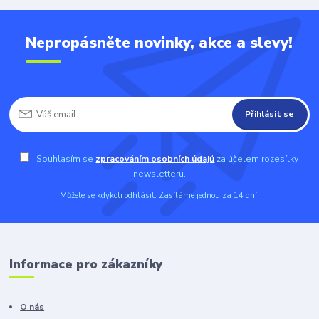
Nepropásněte novinky, akce a slevy!
Přihlásit se
Souhlasím se
zpracováním osobních údajů
za účelem rozesílky
newsletteru.
Můžete se kdykoli odhlásit. Zasíláme jednou za 14 dní.
Informace pro zákazníky
O nás