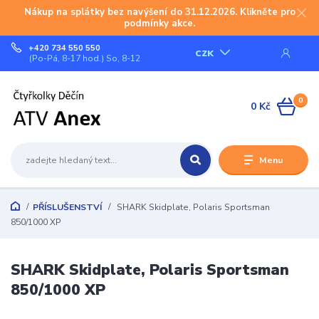
Nákup na splátky bez navýšení do 31.12.2026. Klikněte pro
podmínky akce.
+420 734 550 550
CZK
(Po-Pá, 8-17 hod.) So, 8-12
0
0 Kč
Menu
PŘÍSLUŠENSTVÍ
SHARK Skidplate, Polaris Sportsman
850/1000 XP
SHARK Skidplate, Polaris Sportsman
850/1000 XP