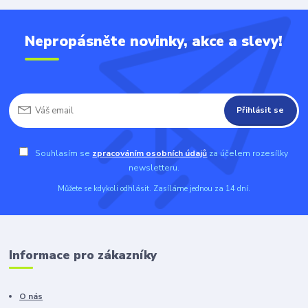
Nepropásněte novinky, akce a slevy!
Přihlásit se
Souhlasím se
zpracováním osobních údajů
za účelem rozesílky
newsletteru.
Můžete se kdykoli odhlásit. Zasíláme jednou za 14 dní.
Informace pro zákazníky
O nás