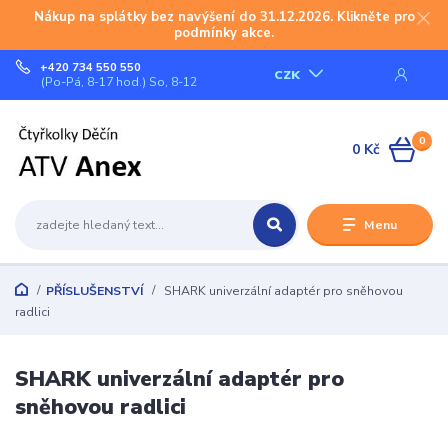
Nákup na splátky bez navýšení do 31.12.2026. Klikněte pro
podmínky akce.
+420 734 550 550
CZK
(Po-Pá, 8-17 hod.) So, 8-12
0
0 Kč
Menu
PŘÍSLUŠENSTVÍ
SHARK univerzální adaptér pro sněhovou
radlici
SHARK univerzální adaptér pro
sněhovou radlici