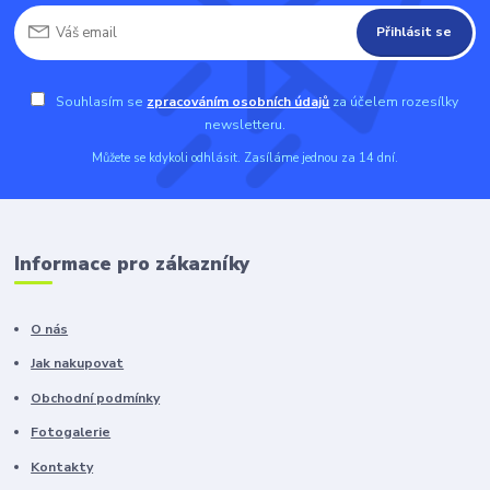
Přihlásit se
Souhlasím se
zpracováním osobních údajů
za účelem rozesílky
newsletteru.
Můžete se kdykoli odhlásit. Zasíláme jednou za 14 dní.
Informace pro zákazníky
O nás
Jak nakupovat
Obchodní podmínky
Fotogalerie
Kontakty