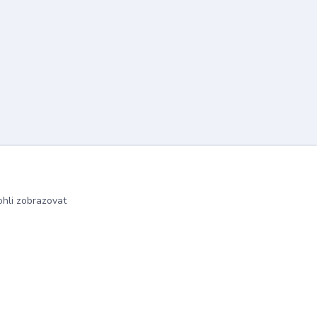
hli zobrazovat
Vytvořeno na
Eshop-rychle.cz