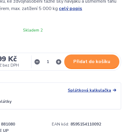
ku, ke zdvojnásobení tažné síly navijáku a usměrnění tahu
rem, max. zatížení 5 000 kg
celý popis
Skladem 2
99 Kč
Přidat do košíku
č
bez DPH
Splátková kalkulačka
plátky
881080
EAN kód:
8595154110092
E UP