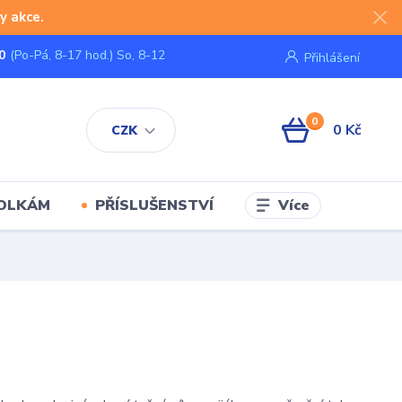
y akce.
0
(Po-Pá, 8-17 hod.) So, 8-12
Přihlášení
0
0 Kč
CZK
Více
KOLKÁM
PŘÍSLUŠENSTVÍ