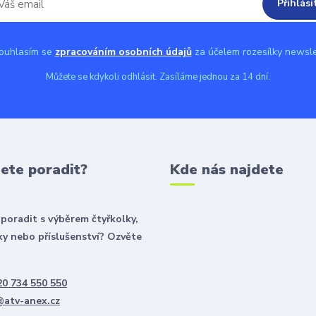
Přihlási
uhlasím se
zpracováním osobních údajů
za účelem rozesílky newsle
Můžete se kdykoli odhlásit. Zasíláme jednou za 14 dní.
ete poradit?
Kde nás najdete
poradit s výběrem čtyřkolky,
y nebo příslušenství? Ozvěte
0 734 550 550
@atv-anex.cz