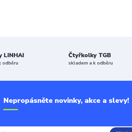
y LINHAI
Čtyřkolky TGB
k odběru
skladem a k odběru
Nepropásněte novinky, akce a slevy!