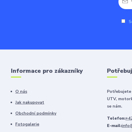
So
Informace pro zákazníky
Potřebuj
O nás
Potřebujete 
UTV, motork
Jak nakupovat
se nám.
Obchodní podmínky
Telefon:
+42
Fotogalerie
E-mail:
info