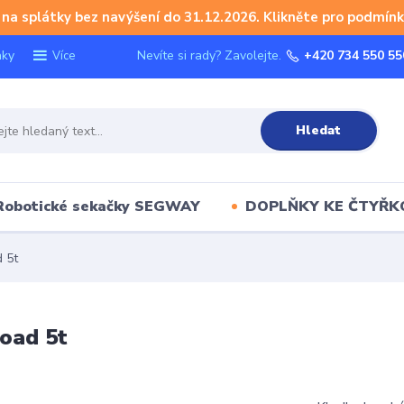
na splátky bez navýšení do 31.12.2026. Klikněte pro podmínk
nky
Nevíte si rady? Zavolejte.
+420 734 550 55
Více
Hledat
Robotické sekačky SEGWAY
DOPLŇKY KE ČTYŘ
 5t
load 5t