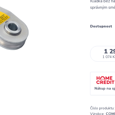
Kladka bez há
správným smě
Dostupnost
1 2
1 074 K
Nákup na s
Číslo produktu:
Výrobce:
COM