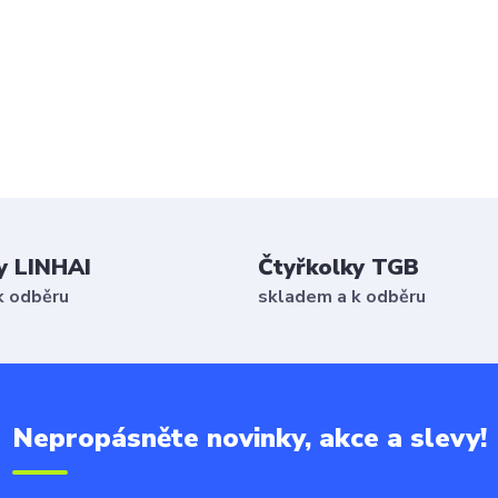
y LINHAI
Čtyřkolky TGB
k odběru
skladem a k odběru
Nepropásněte novinky, akce a slevy!