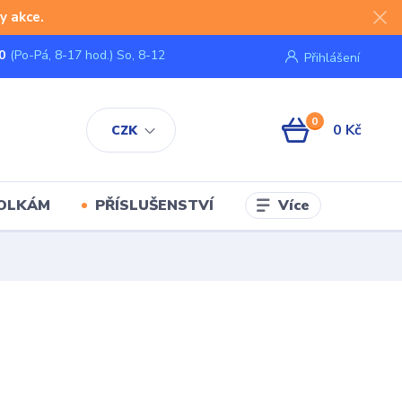
y akce.
0
(Po-Pá, 8-17 hod.) So, 8-12
Přihlášení
0
0 Kč
CZK
Více
KOLKÁM
PŘÍSLUŠENSTVÍ