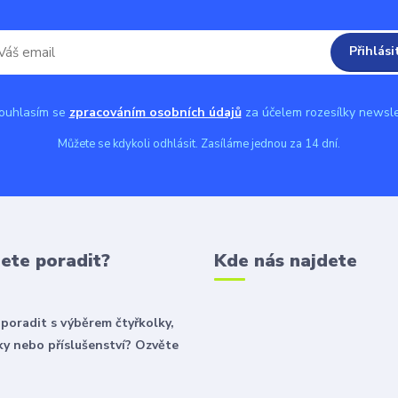
Přihlási
uhlasím se
zpracováním osobních údajů
za účelem rozesílky newsle
Můžete se kdykoli odhlásit. Zasíláme jednou za 14 dní.
ete poradit?
Kde nás najdete
poradit s výběrem čtyřkolky,
y nebo příslušenství? Ozvěte