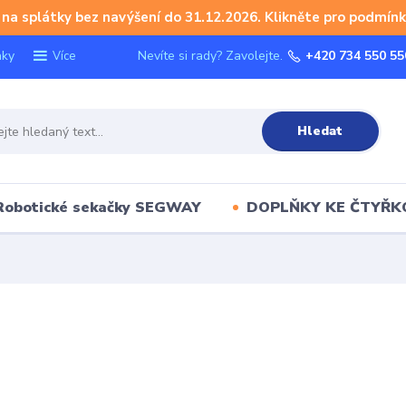
na splátky bez navýšení do 31.12.2026. Klikněte pro podmínk
nky
Nevíte si rady? Zavolejte.
+420 734 550 55
Více
Hledat
Robotické sekačky SEGWAY
DOPLŇKY KE ČTYŘ