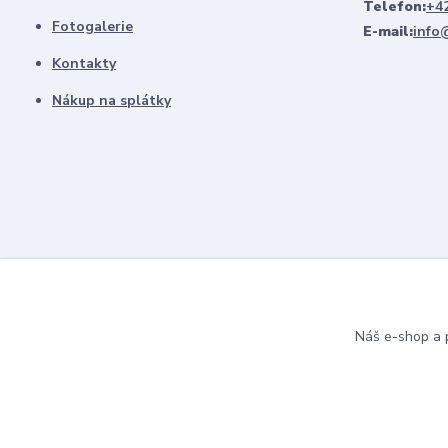
Telefon:
+42
Fotogalerie
E-mail:
info
Kontakty
Nákup na splátky
Náš e-shop a p