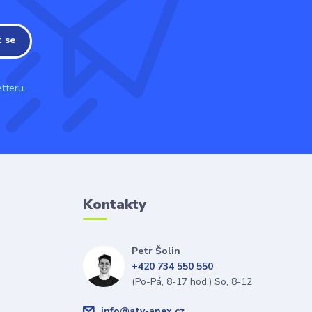
t se
tteru.
Kontakty
Petr Šolin
+420 734 550 550
(Po-Pá, 8-17 hod.) So, 8-12
info@atv-anex.cz