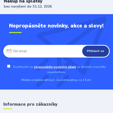
Nákup na splátky
bez navýšení do 31.12. 2026
Nepropásněte novinky, akce a slevy!
Přihlásit se
Souhlasím se
zpracováním osobních údajů
za účelem rozesílky
newsletteru.
Můžete se kdykoli odhlásit. Zasíláme jednou za 14 dní.
Informace pro zákazníky