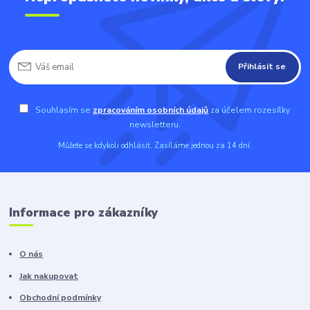
Přihlásit se
Souhlasím se
zpracováním osobních údajů
za účelem rozesílky
newsletteru.
Můžete se kdykoli odhlásit. Zasíláme jednou za 14 dní.
Informace pro zákazníky
O nás
Jak nakupovat
Obchodní podmínky