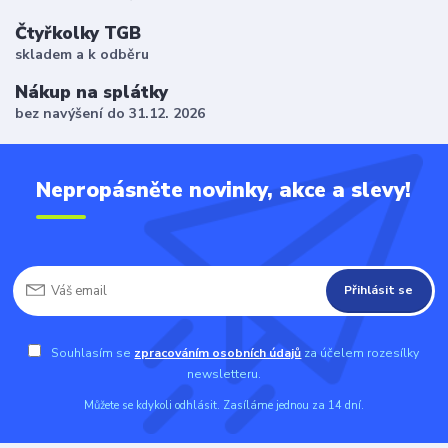
Čtyřkolky TGB
skladem a k odběru
Nákup na splátky
bez navýšení do 31.12. 2026
Nepropásněte novinky, akce a slevy!
Přihlásit se
Souhlasím se
zpracováním osobních údajů
za účelem rozesílky
newsletteru.
Můžete se kdykoli odhlásit. Zasíláme jednou za 14 dní.