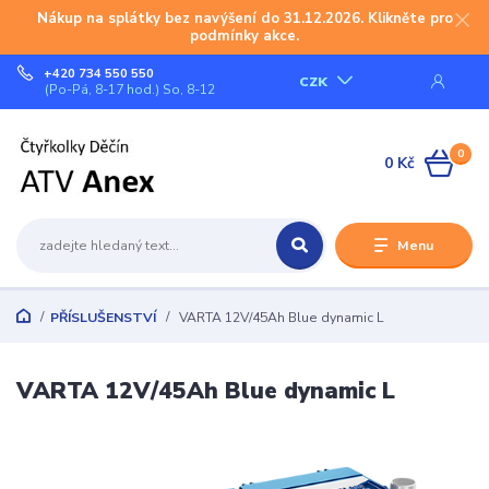
Nákup na splátky bez navýšení do 31.12.2026. Klikněte pro
podmínky akce.
+420 734 550 550
CZK
(Po-Pá, 8-17 hod.) So, 8-12
0
0 Kč
Menu
PŘÍSLUŠENSTVÍ
VARTA 12V/45Ah Blue dynamic L
VARTA 12V/45Ah Blue dynamic L