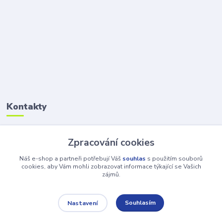
Kontakty
Petr Šolin
Zpracování cookies
+420 734 550 550
(Po-Pá, 8-17 hod.) So, 8-12
Náš e-shop a partneři potřebují Váš
souhlas
s použitím souborů
cookies, aby Vám mohli zobrazovat informace týkající se Vašich
zájmů.
info@atv-anex.cz
Souhlasím
Nastavení