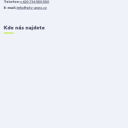
Telefon:
+420 734 550 550
E-mail:
info@atv-anex.cz
Kde nás najdete