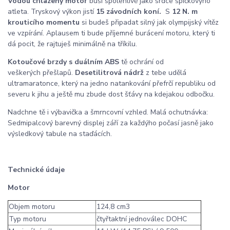
Vodou chlazený motor
buší spolehlivě jako srdce špičkovýho
atleta. Tryskový výkon jistí
15 závodních koní.
S
12 N. m
krouticího momentu
si budeš připadat silný jak olympijský vítěz
ve vzpírání. Aplausem ti bude příjemné burácení motoru, který ti
dá pocit, že rajtuješ minimálně na tříkilu.
Kotoučové brzdy s duálním ABS
tě ochrání od
veškerých přešlapů.
Desetilitrová nádrž
z tebe udělá
ultramaratonce, který na jedno natankování přefrčí republiku od
severu k jihu a ještě mu zbude dost šťávy na kdejakou odbočku.
Nadchne tě i výbavička a šmrncovní vzhled. Malá ochutnávka:
Sedmipalcový barevný displej září za každýho počasí jasně jako
výsledkový tabule na staďácích.
Technické údaje
Motor
Objem motoru
124,8 cm3
Typ motoru
čtyřtaktní jednoválec DOHC