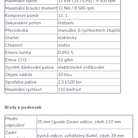
Maximální výkon
11 kW (14,75 PS) / 9 500 rpm
Maximální kroutící moment
12 Nm / 8 500 rpm
Kompresní poměr
12: 1
Sekundární pohon
řetězem
Převodovka
manuální, 6 rychlostních stupňů
Starter
elektrický
Chlazení
vodou
Emisní norma
EURO 5
Emise CO2
52 g/km
Systém dávkování paliva
elektronické vstřikování
Objem nádrže
10 litru
Spotřeba paliva
2,3 l/100 km
Maximální rychlost
110 km/hod
Brzdy a podvozek
Přední
35 mm Upside-Down vidlice, zdvih 110 mm
odpružení
Zadní
kyvná vidlice, seřiditelný tlumič, zdvih 39 mm