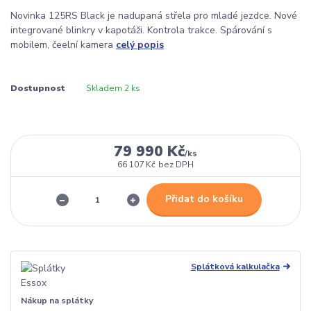
Novinka 125RS Black je nadupaná střela pro mladé jezdce. Nové
integrované blinkry v kapotáži. Kontrola trakce. Spárování s
mobilem, čeelní kamera
celý popis
Dostupnost
Skladem 2 ks
79 990 Kč
/
ks
66 107 Kč
bez DPH
Přidat do košíku
Splátková kalkulačka
Nákup na splátky