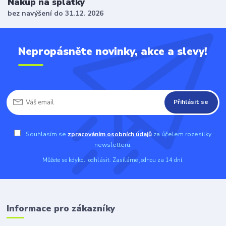
Nákup na splátky
bez navýšení do 31.12. 2026
Nepropásněte novinky, akce a slevy!
Přihlásit se
Souhlasím se
zpracováním osobních údajů
za účelem rozesílky
newsletteru.
Můžete se kdykoli odhlásit. Zasíláme jednou za 14 dní.
Informace pro zákazníky