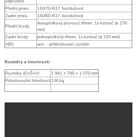
odpružení
Přední pneu
110/70-R17, bezdušová
Zadní pneu
140/60-R17, bezdušová
dvoupístkový plovoucí třmen, 1x kotouč (ø 276
Přední brzdy
mm)
Zadní brzdy
jednopístkový třmen, 1x kotouč (ø 220 mm)
ABS
ano - antiblokovací systém
Rozměry a hmotnosti
Rozměry (D×Š×V)
1 941 × 795 × 1 070 mm
Pohotovostní hmotnost
136 kg