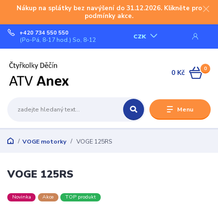
Nákup na splátky bez navýšení do 31.12.2026. Klikněte pro
podmínky akce.
+420 734 550 550
CZK
(Po-Pá, 8-17 hod.) So, 8-12
0
0 Kč
Menu
VOGE motorky
VOGE 125RS
VOGE 125RS
Novinka
Akce
TOP produkt