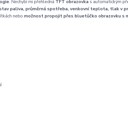
ogie
. Nechybí mi přehledná
TFT obrazovka
s automatickým př
 stav paliva, průměrná spotřeba, venkovní teplota, tlak v p
dítkách nebo
možnost propojit přes bluetůčko obrazovku s
í