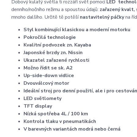
Dobový kulatý světla ti rozzáří svět pomocí
LED technol
denního/nočního režimu a spoustou údajů:
zařazený kvalt,
mnoho dalšího. Určitě tě potěší
nastavitelný páčky
na ří
Styl kombinující klasickou a moderní motorku
Pokročilá technologie
Kvalitní podvozek zn. Kayaba
Japonské brzdy zn. Nissin
Ukazatel zařazené rychlosti
Možno řídit se sk. A2
Up-side-down vidlice
Dvouválcový motor
Ideální stroj pro denní použití, ale i pro cestován
LED světlomety
TFT display
Nízká spotřeba 4L / 100 km
Kontrola tlaku v pneumatikách
V barevných variantách modrá nebo černá