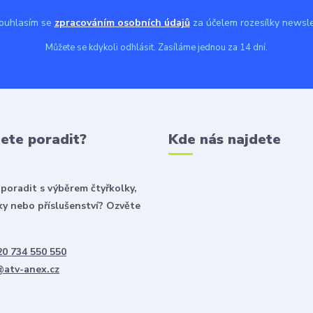
uhlasím se
zpracováním osobních údajů
za účelem rozesílky newsle
Můžete se kdykoli odhlásit. Zasíláme jednou za 14 dní.
ete poradit?
Kde nás najdete
poradit s výběrem čtyřkolky,
y nebo příslušenství? Ozvěte
0 734 550 550
@atv-anex.cz