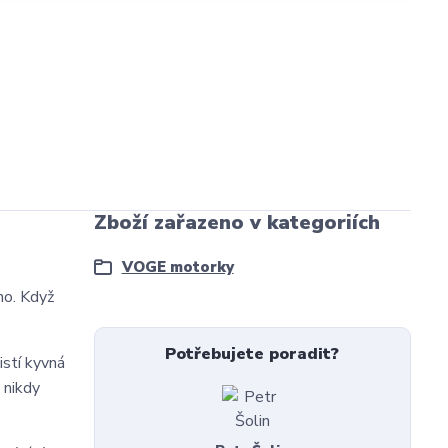
Zboží zařazeno v kategoriích
VOGE motorky
ho. Když
Potřebujete poradit?
jistí kyvná
 nikdy