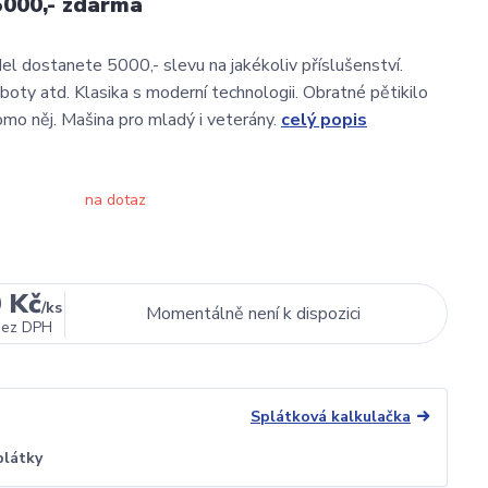
 5000,- zdarma
l dostanete 5000,- slevu na jakékoliv příslušenství.
boty atd. Klasika s moderní technologii. Obratné pětikilo
mo něj. Mašina pro mladý i veterány.
celý popis
na dotaz
 Kč
/
ks
Momentálně není k dispozici
bez DPH
Splátková kalkulačka
plátky