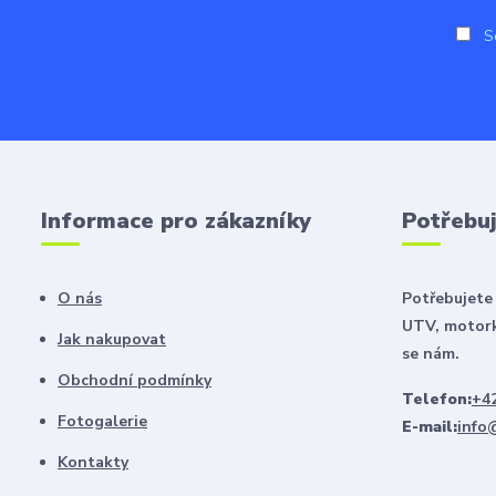
So
Informace pro zákazníky
Potřebuj
O nás
Potřebujete 
UTV, motork
Jak nakupovat
se nám.
Obchodní podmínky
Telefon:
+42
Fotogalerie
E-mail:
info
Kontakty