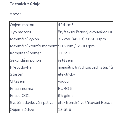
Technické údaje
Motor
Objem motoru
494 cm3
Typ motoru
čtyřtaktní řadový dvouválec 
Maximální výkon
35 kW (48 Ps) / 8500 rpm
Maximální kroutící moment
50,5 Nm / 6500 rpm
Kompresní poměr
11.5: 1
Sekundární pohon
řetězem
Převodovka
manuální, 6 rychlostních stupňů
Starter
elektrický
Chlazení
vodou
Emisní norma
EURO 5
Emise CO2
88 g/km
Systém dávkování paliva
elektronické vstřikování Bosch
Objem nádrže
19 litrů