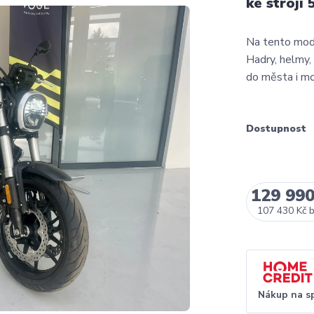
ke stroji
Na tento mode
Hadry, helmy, 
do města i mo
Dostupnost
129 990
107 430 Kč
Nákup na s