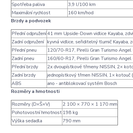
Spotřeba paliva
3,9 l/100 km
Maximální rychlost
160 km/hod
Brzdy a podvozek
Přední odpružení
41 mm Upside-Down vidlice Kayaba, zd
Zadní odpružení
kyvná vidlice, seřiditelný tlumič Kayaba,
Přední pneu
120/70-R17, Pirelli Gran Turismo Angel
Zadní pneu
160/60-R17, Pirelli Gran Turismo Angel
Přední brzdy
2x dvoupístkové třmeny NISSIN, 2× kot
Zadní brzdy
jednopístkový třmen NISSIN, 1× kotouč
ABS
ano - antiblokovací systém Bosch
Rozměry a hmotnosti
Rozměry (D×Š×V)
2 100 × 770 × 1 170 mm
Pohotovostní hmotnost
198 kg
Výška sedadla
790 mm