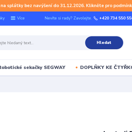
na splátky bez navýšení do 31.12.2026. Klikněte pro podmínk
nky
Nevíte si rady? Zavolejte.
+420 734 550 55
Více
Hledat
Robotické sekačky SEGWAY
DOPLŇKY KE ČTYŘ