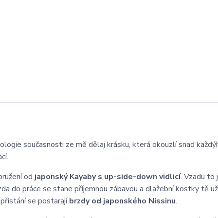
hnologie současnosti ze mě dělaj krásku, která okouzlí snad každý
cí.
pružení od
japonský Kayaby s up-side-down vidlicí
. Vzadu to 
Jízda do práce se stane příjemnou zábavou a dlažební kostky tě už
přistání se postarají
brzdy od japonského Nissinu
.