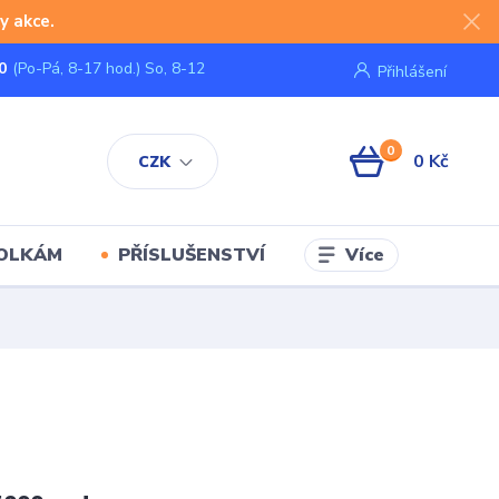
y akce.
0
(Po-Pá, 8-17 hod.) So, 8-12
Přihlášení
0
0 Kč
CZK
Více
KOLKÁM
PŘÍSLUŠENSTVÍ