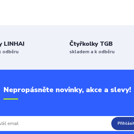
y LINHAI
Čtyřkolky TGB
k odběru
skladem a k odběru
Nepropásněte novinky, akce a slevy!
Přihlási