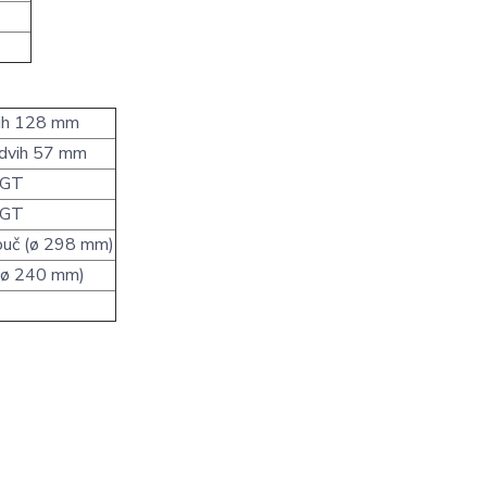
vih 128 mm
 zdvih 57 mm
 GT
 GT
ouč (ø 298 mm)
 (ø 240 mm)