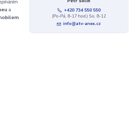
Petr Šolin
epínáním
neu
a
+420 734 550 550
(Po-Pá, 8-17 hod.) So, 8-12
 mobilem
.
info@atv-anex.cz