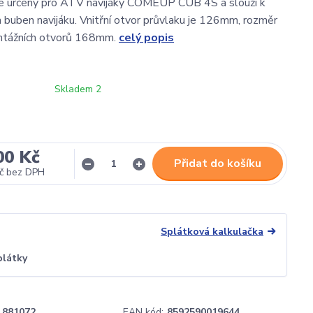
je určený pro ATV navijáky COMEUP CUB 4S a slouží k
a buben navijáku. Vnitřní otvor průvlaku je 126mm, rozměr
ntážních otvorů 168mm.
celý popis
Skladem 2
00 Kč
Přidat do košíku
č
bez DPH
Splátková kalkulačka
plátky
881072
EAN kód:
8592590019644