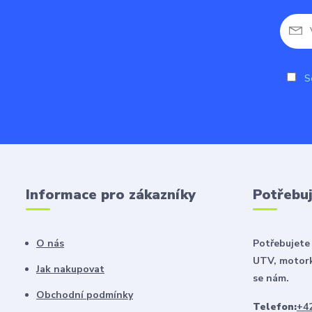
So
Informace pro zákazníky
Potřebuj
O nás
Potřebujete 
UTV, motork
Jak nakupovat
se nám.
Obchodní podmínky
Telefon:
+42