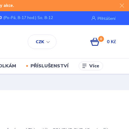
y akce.
0
(Po-Pá, 8-17 hod.) So, 8-12
Přihlášení
0
0 Kč
CZK
Více
KOLKÁM
PŘÍSLUŠENSTVÍ