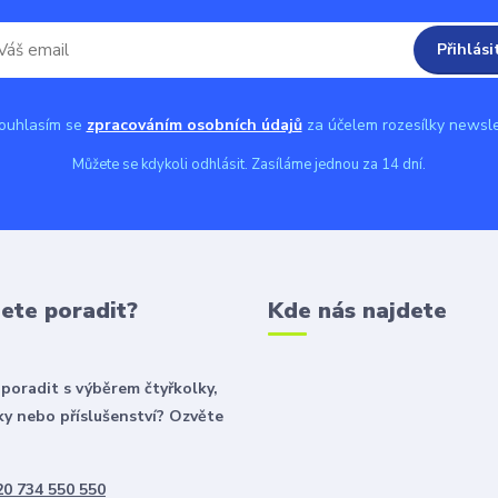
Přihlási
uhlasím se
zpracováním osobních údajů
za účelem rozesílky newsle
Můžete se kdykoli odhlásit. Zasíláme jednou za 14 dní.
ete poradit?
Kde nás najdete
poradit s výběrem čtyřkolky,
y nebo příslušenství? Ozvěte
0 734 550 550