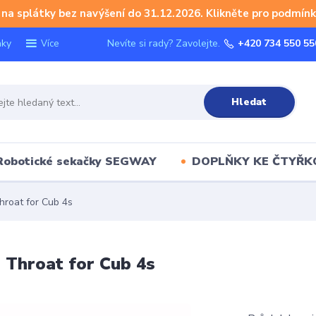
na splátky bez navýšení do 31.12.2026. Klikněte pro podmínk
nky
Nevíte si rady? Zavolejte.
+420 734 550 55
Více
Hledat
Robotické sekačky SEGWAY
DOPLŇKY KE ČTYŘ
oat for Cub 4s
Throat for Cub 4s