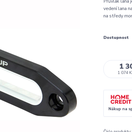
Průvlak lana 
vedení lana n
na středy mo
Dostupnost
1 3
1 074 K
Nákup na s
Číslo produktu: