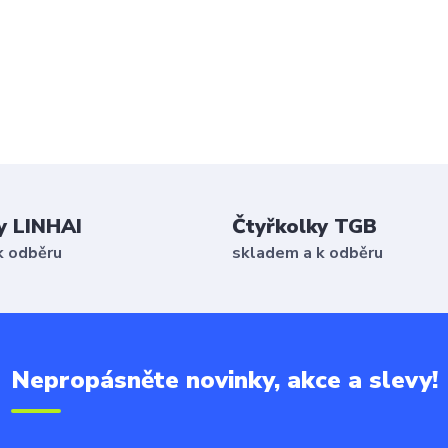
y LINHAI
Čtyřkolky TGB
k odběru
skladem a k odběru
Nepropásněte novinky, akce a slevy!